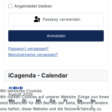
Angemeldet bleiben
Passkey verwenden
Anmelden
Passwort vergessen?
Benutzername vergessen?
P
P
N
N
iCagenda - Calendar
r
r
e
e
e
e
x
x
v
v
t
t
Wir benutzen Cookies
August 2026
i
i
Y
M
Wir nutzen Cookies auf unserer Website. Einige von ihnen
o
Mo
o
e
o
Di
Mi
Do
Fr
Sa
So
sind essenziell für den Betrieb der Seite, während andere
u
u
a
n
1
2
uns helfen, diese Website und die Nutzererfahrung zu